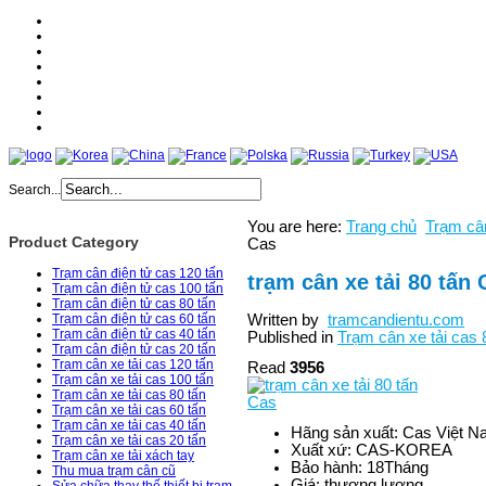
Home
About
Products
Services
News
Catologe
Partner
Contact
Search...
You are here:
Trang chủ
Trạm cân
Product Category
Cas
Trạm cân điện tử cas 120 tấn
trạm cân xe tải 80 tấn 
Trạm cân điện tử cas 100 tấn
Trạm cân điện tử cas 80 tấn
Written by
tramcandientu.com
Trạm cân điện tử cas 60 tấn
Trạm cân điện tử cas 40 tấn
Published in
Trạm cân xe tải cas 
Trạm cân điện tử cas 20 tấn
Trạm cân xe tải cas 120 tấn
Read
3956
Trạm cân xe tải cas 100 tấn
Trạm cân xe tải cas 80 tấn
Trạm cân xe tải cas 60 tấn
Trạm cân xe tải cas 40 tấn
Hãng sản xuất:
Cas Việt N
Trạm cân xe tải cas 20 tấn
Xuất xứ:
CAS-KOREA
Trạm cân xe tải xách tay
Bảo hành:
18Tháng
Thu mua trạm cân cũ
Giá:
thương lượng