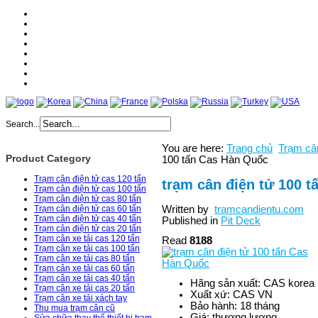
Home
About
Products
Services
News
Catologe
Partner
Contact
Search...
You are here:
Trang chủ
Trạm cân
Product Category
100 tấn Cas Hàn Quốc
Trạm cân điện tử cas 120 tấn
trạm cân điện tử 100 
Trạm cân điện tử cas 100 tấn
Trạm cân điện tử cas 80 tấn
Written by
tramcandientu.com
Trạm cân điện tử cas 60 tấn
Trạm cân điện tử cas 40 tấn
Published in
Pit Deck
Trạm cân điện tử cas 20 tấn
Trạm cân xe tải cas 120 tấn
Read
8188
Trạm cân xe tải cas 100 tấn
Trạm cân xe tải cas 80 tấn
Trạm cân xe tải cas 60 tấn
Trạm cân xe tải cas 40 tấn
Hãng sản xuất:
CAS korea
Trạm cân xe tải cas 20 tấn
Xuất xứ:
CAS VN
Trạm cân xe tải xách tay
Bảo hành:
18 tháng
Thu mua trạm cân cũ
Giá:
thương lượng