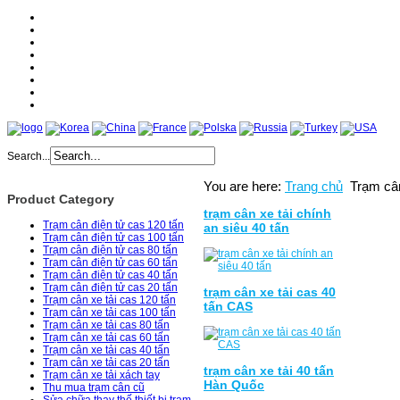
Home
About
Products
Services
News
Catologe
Partner
Contact
Search...
You are here:
Trang chủ
Trạm cân
Product Category
trạm cân xe tải chính
Trạm cân điện tử cas 120 tấn
an siêu 40 tấn
Trạm cân điện tử cas 100 tấn
Trạm cân điện tử cas 80 tấn
Trạm cân điện tử cas 60 tấn
Trạm cân điện tử cas 40 tấn
Trạm cân điện tử cas 20 tấn
trạm cân xe tải cas 40
Trạm cân xe tải cas 120 tấn
tấn CAS
Trạm cân xe tải cas 100 tấn
Trạm cân xe tải cas 80 tấn
Trạm cân xe tải cas 60 tấn
Trạm cân xe tải cas 40 tấn
Trạm cân xe tải cas 20 tấn
trạm cân xe tải 40 tấn
Trạm cân xe tải xách tay
Hàn Quốc
Thu mua trạm cân cũ