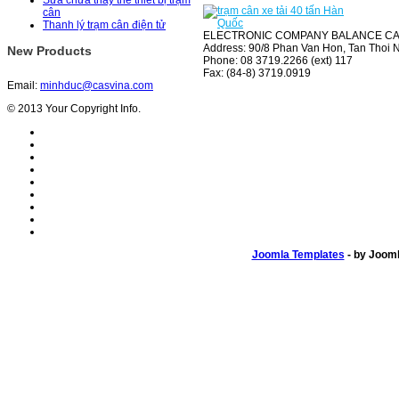
Sửa chữa thay thế thiết bị trạm
cân
Thanh lý trạm cân điện tử
ELECTRONIC COMPANY BALANCE C
Address: 90/8 Phan Van Hon, Tan Thoi Nh
New Products
Phone: 08 3719.2266 (ext) 117
Fax: (84-8) 3719.0919
Email:
minhduc@casvina.com
© 2013 Your Copyright Info.
Joomla Templates
- by Joom