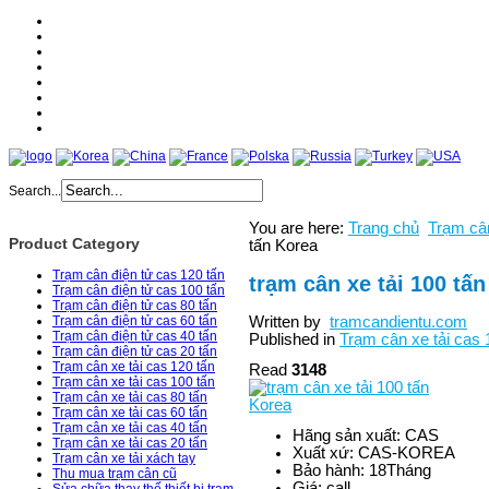
Home
About
Products
Services
News
Catologe
Partner
Contact
Search...
You are here:
Trang chủ
Trạm cân
Product Category
tấn Korea
Trạm cân điện tử cas 120 tấn
trạm cân xe tải 100 tấ
Trạm cân điện tử cas 100 tấn
Trạm cân điện tử cas 80 tấn
Written by
tramcandientu.com
Trạm cân điện tử cas 60 tấn
Trạm cân điện tử cas 40 tấn
Published in
Trạm cân xe tải cas 
Trạm cân điện tử cas 20 tấn
Trạm cân xe tải cas 120 tấn
Read
3148
Trạm cân xe tải cas 100 tấn
Trạm cân xe tải cas 80 tấn
Trạm cân xe tải cas 60 tấn
Trạm cân xe tải cas 40 tấn
Hãng sản xuất:
CAS
Trạm cân xe tải cas 20 tấn
Xuất xứ:
CAS-KOREA
Trạm cân xe tải xách tay
Bảo hành:
18Tháng
Thu mua trạm cân cũ
Giá:
call