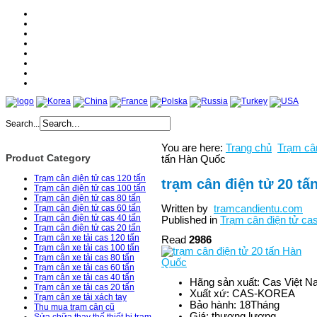
Home
About
Products
Services
News
Catologe
Partner
Contact
Search...
You are here:
Trang chủ
Trạm cân
Product Category
tấn Hàn Quốc
Trạm cân điện tử cas 120 tấn
trạm cân điện tử 20 t
Trạm cân điện tử cas 100 tấn
Trạm cân điện tử cas 80 tấn
Written by
tramcandientu.com
Trạm cân điện tử cas 60 tấn
Trạm cân điện tử cas 40 tấn
Published in
Trạm cân điện tử cas
Trạm cân điện tử cas 20 tấn
Trạm cân xe tải cas 120 tấn
Read
2986
Trạm cân xe tải cas 100 tấn
Trạm cân xe tải cas 80 tấn
Trạm cân xe tải cas 60 tấn
Trạm cân xe tải cas 40 tấn
Hãng sản xuất:
Cas Việt N
Trạm cân xe tải cas 20 tấn
Xuất xứ:
CAS-KOREA
Trạm cân xe tải xách tay
Bảo hành:
18Tháng
Thu mua trạm cân cũ
Giá:
thương lượng